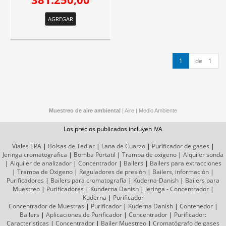
AGREGAR
1
de 1
Muestreo de aire ambiental
|
Aire
|
Medio Ambiente
Los precios publicados incluyen IVA
Viales EPA
|
Bolsas de Tedlar
|
Lana de Cuarzo
|
Purificador de gases
|
Jeringa cromatografica
|
Bomba Portatil
|
Trampa de oxigeno
|
Alquiler sonda
|
Alquiler de analizador
|
Concentrador
|
Bailers
|
Bailers para extracciones
|
Trampa de Oxigeno
|
Reguladores de presión
|
Bailers, información
|
Purificadores
|
Bailers para cromatografía
|
Kuderna-Danish
|
Bailers para
Muestreo
|
Purificadores
|
Kunderna Danish
|
Jeringa - Concentrador
|
Kuderna
|
Purificador
Concentrador de Muestras
|
Purificador
|
Kuderna Danish
|
Contenedor
|
Bailers
|
Aplicaciones de Purificador
|
Concentrador
|
Purificador:
Caracteristicas
|
Concentrador
|
Bailer Muestreo
|
Cromatógrafo
de gases