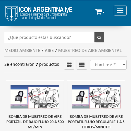
Toggle
MEDIO AMBIENTE
/
AIRE
/
MUESTREO DE AIRE AMBIENTAL
Se encontraron
7
productos
BOMBA DE MUESTREO DE AIRE
BOMBA DE MUESTREO DE AIRE
PORTÁTIL DE BAJO FLUJO 20 A 500
PORTATIL FLUJO REGULABLE 1 A 5
ML/MIN
LITROS/MINUTO