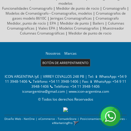
modelos
Funcionalidades Cromatografo
|
Medidor de punto de rocio
|
Cromatografo
|
Modelos de Cromatógrafo
-
Cromatografos,
modelos
|
Cromatografos de
gases
modelo 8610C
|
Jeringas Cromatograficas
|
Cromatografo
Medidor, punto de rocío
|
EPA
|
Medidor de punto
|
Bailers
|
Columnas
Cromatograficas
|
Viales EPA
|
Modelos Cromatografos
|
Muestreador
Columnas
Cromatográficas
|
Medidor de punto de rocio
Nosotros
Marcas
BOTÓN DE ARREPENTIMIENTO
ICON ARGENTINA IyE | VIRREY CEVALLOS 248 PB | Tel:
📱 WhatsApp: +54 9
11 3948-1406 📞 Teléfono: +54 11 3948-1406
| Fax:
📱 WhatsApp: +54 9 11
3948-1406 📞 Teléfono: +54 11 3948-1406
iconargentina@gmail.com
|
www.icon-argentina.com
© Todos los derechos Reservados
Diseño Web - NetOne
|
eCommerce - TornadoStore
|
Posicionamiento en Buscadores -
eMarketingPro