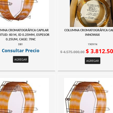
MNA CROMATOGRÁFICA CAPILAR
COLUMNA CROMATOGRÁFICA CA
ITUD: 60 M, ID 0.25MM, ESPESOR
INNOWAX
0.25UM, CAGE: 7INC
DB1
19091N
Consultar Precio
$ 3.812.5
$ 4.575.000,00
AGREGAR
AGREGAR