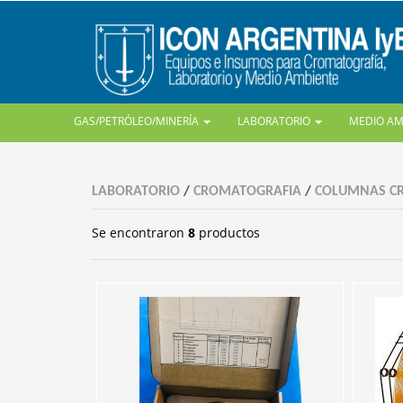
GAS/PETRÓLEO/MINERÍA
LABORATORIO
MEDIO A
LABORATORIO
/
CROMATOGRAFIA
/
COLUMNAS C
Se encontraron
8
productos