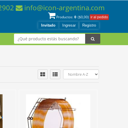
-2902
info@icon-argentina.com
0
Productos:
($
0,00
)
Invitado
Ingresar
Registro