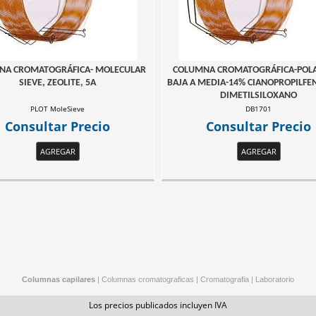
NA CROMATOGRÁFICA- MOLECULAR
COLUMNA CROMATOGRÁFICA-POL
SIEVE, ZEOLITE, 5A
BAJA A MEDIA-14% CIANOPROPILFE
DIMETILSILOXANO
PLOT MoleSieve
DB1701
Consultar Precio
Consultar Precio
AGREGAR
AGREGAR
Columnas capilares
|
Columnas cromatograficas
|
Cromatografia
|
Laboratorio
Los precios publicados incluyen IVA