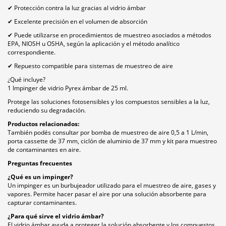
✔ Protección contra la luz gracias al vidrio ámbar
✔ Excelente precisión en el volumen de absorción
✔ Puede utilizarse en procedimientos de muestreo asociados a métodos
EPA, NIOSH u OSHA, según la aplicación y el método analítico
correspondiente.
✔ Repuesto compatible para sistemas de muestreo de aire
¿Qué incluye?
1 Impinger de vidrio Pyrex ámbar de 25 ml.
Protege las soluciones fotosensibles y los compuestos sensibles a la luz,
reduciendo su degradación.
Productos relacionados:
También podés consultar por bomba de muestreo de aire 0,5 a 1 L/min,
porta cassette de 37 mm, ciclón de aluminio de 37 mm y kit para muestreo
de contaminantes en aire.
Preguntas frecuentes
¿Qué es un impinger?
Un impinger es un burbujeador utilizado para el muestreo de aire, gases y
vapores. Permite hacer pasar el aire por una solución absorbente para
capturar contaminantes.
¿Para qué sirve el vidrio ámbar?
El vidrio ámbar ayuda a proteger la solución absorbente y los compuestos