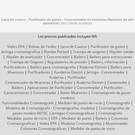
Lana de cuarzo - Purificador de gases - Concentrador de muestras
Muestreo de aire
ambiental
|
Aire
|
Medio Ambiente
Los precios publicados incluyen IVA
Viales EPA
|
Bolsas de Tedlar
|
Lana de Cuarzo
|
Purificador de gases
|
Jeringa cromatografica
|
Bomba Portatil
|
Trampa de oxigeno
|
Alquiler sonda
|
Alquiler de analizador
|
Concentrador
|
Bailers
|
Bailers para extracciones
|
Trampa de Oxigeno
|
Reguladores de presión
|
Bailers, información
|
Purificadores
|
Bailers para cromatografía
|
Kuderna-Danish
|
Bailers para
Muestreo
|
Purificadores
|
Kunderna Danish
|
Jeringa - Concentrador
|
Kuderna
|
Purificador
Concentrador de Muestras
|
Purificador
|
Kuderna Danish
|
Contenedor
|
Bailers
|
Aplicaciones de Purificador
|
Concentrador
|
Purificador:
Caracteristicas
|
Concentrador
|
Bailer Muestreo
|
Cromatógrafo
de gases
modelos
Funcionalidades Cromatografo
|
Medidor de punto de rocio
|
Cromatografo
|
Modelos de Cromatógrafo
-
Cromatografos,
modelos
|
Cromatografos de
gases
modelo 8610C
|
Jeringas Cromatograficas
|
Cromatografo
Medidor, punto de rocío
|
EPA
|
Medidor de punto
|
Bailers
|
Columnas
Cromatograficas
|
Viales EPA
|
Modelos Cromatografos
|
Muestreador
Columnas
Cromatográficas
|
Medidor de punto de rocio