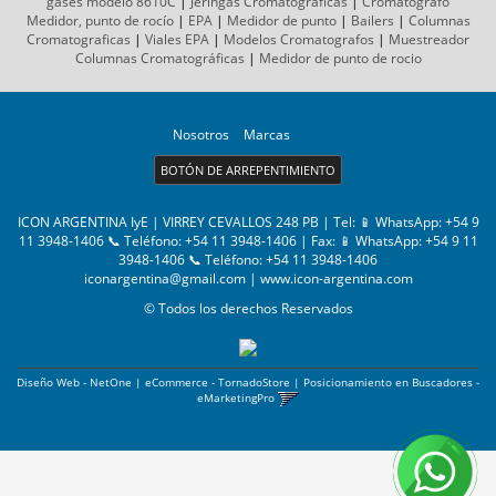
gases
modelo 8610C
|
Jeringas Cromatograficas
|
Cromatografo
Medidor, punto de rocío
|
EPA
|
Medidor de punto
|
Bailers
|
Columnas
Cromatograficas
|
Viales EPA
|
Modelos Cromatografos
|
Muestreador
Columnas
Cromatográficas
|
Medidor de punto de rocio
Nosotros
Marcas
BOTÓN DE ARREPENTIMIENTO
ICON ARGENTINA IyE | VIRREY CEVALLOS 248 PB | Tel:
📱 WhatsApp: +54 9
11 3948-1406 📞 Teléfono: +54 11 3948-1406
| Fax:
📱 WhatsApp: +54 9 11
3948-1406 📞 Teléfono: +54 11 3948-1406
iconargentina@gmail.com
|
www.icon-argentina.com
© Todos los derechos Reservados
Diseño Web - NetOne
|
eCommerce - TornadoStore
|
Posicionamiento en Buscadores -
eMarketingPro