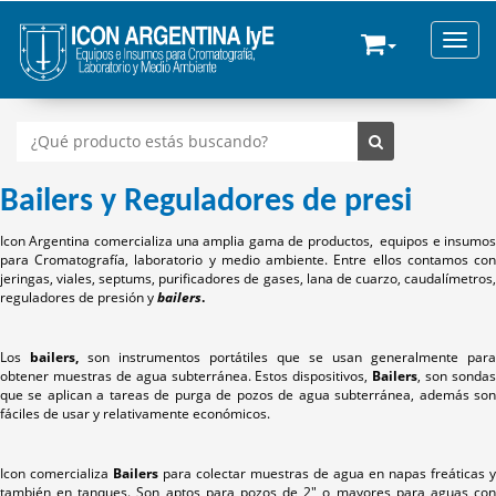
Toggle
Bailers y Reguladores de presi
Icon Argentina comercializa una amplia gama de productos, equipos e insumos
para Cromatografía, laboratorio y medio ambiente. Entre ellos contamos con
jeringas, viales, septums, purificadores de gases, lana de cuarzo, caudalímetros,
reguladores de presión y
bailers
.
Los
bailers,
son instrumentos portátiles que se usan generalmente para
obtener muestras de agua subterránea. Estos dispositivos,
Bailers
, son sonda
que se aplican a tareas de purga de pozos de agua subterránea, además son
fáciles de usar y relativamente económicos.
Icon comercializa
Bailers
para colectar muestras de agua en napas freáticas y
también en tanques. Son aptos para pozos de 2" o mayores para aguas con