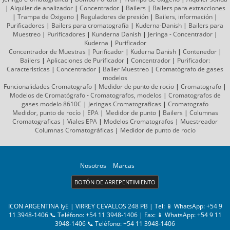
|
Alquiler de analizador
|
Concentrador
|
Bailers
|
Bailers para extracciones
|
Trampa de Oxigeno
|
Reguladores de presión
|
Bailers, información
|
Purificadores
|
Bailers para cromatografía
|
Kuderna-Danish
|
Bailers para
Muestreo
|
Purificadores
|
Kunderna Danish
|
Jeringa - Concentrador
|
Kuderna
|
Purificador
Concentrador de Muestras
|
Purificador
|
Kuderna Danish
|
Contenedor
|
Bailers
|
Aplicaciones de Purificador
|
Concentrador
|
Purificador:
Caracteristicas
|
Concentrador
|
Bailer Muestreo
|
Cromatógrafo
de gases
modelos
Funcionalidades Cromatografo
|
Medidor de punto de rocio
|
Cromatografo
|
Modelos de Cromatógrafo
-
Cromatografos,
modelos
|
Cromatografos de
gases
modelo 8610C
|
Jeringas Cromatograficas
|
Cromatografo
Medidor, punto de rocío
|
EPA
|
Medidor de punto
|
Bailers
|
Columnas
Cromatograficas
|
Viales EPA
|
Modelos Cromatografos
|
Muestreador
Columnas
Cromatográficas
|
Medidor de punto de rocio
Nosotros
Marcas
BOTÓN DE ARREPENTIMIENTO
ICON ARGENTINA IyE | VIRREY CEVALLOS 248 PB | Tel:
📱 WhatsApp: +54 9
11 3948-1406 📞 Teléfono: +54 11 3948-1406
| Fax:
📱 WhatsApp: +54 9 11
3948-1406 📞 Teléfono: +54 11 3948-1406