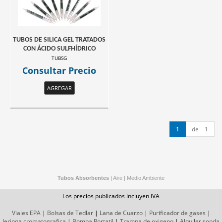
TUBOS DE SILICA GEL TRATADOS
CON ÁCIDO SULFHÍDRICO
TUBSG
Consultar Precio
AGREGAR
1
de 1
Tubos Absorbentes
|
Aire
|
Medio Ambiente
Los precios publicados incluyen IVA
Viales EPA
|
Bolsas de Tedlar
|
Lana de Cuarzo
|
Purificador de gases
|
Jeringa cromatografica
|
Bomba Portatil
|
Trampa de oxigeno
|
Alquiler sonda