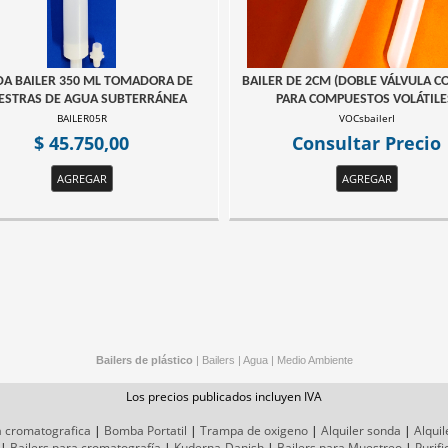
A BAILER 350 ML TOMADORA DE
BAILER DE 2CM (DOBLE VÁLVULA C
STRAS DE AGUA SUBTERRÁNEA
PARA COMPUESTOS VOLÁTILE
BAILER05R
VOCsbailerI
$ 45.750,00
Consultar Precio
AGREGAR
AGREGAR
Bailers de plástico
|
Bailers
|
Agua
|
Medio Ambiente
Los precios publicados incluyen IVA
a cromatografica
|
Bomba Portatil
|
Trampa de oxigeno
|
Alquiler sonda
|
Alquil
|
Bailers para cromatografía
|
Kuderna-Danish
|
Bailers para Muestreo
|
Purif