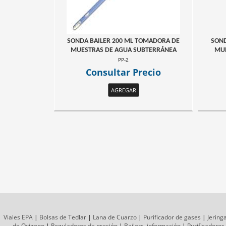
SONDA BAILER 200 ML TOMADORA DE
SOND
MUESTRAS DE AGUA SUBTERRÁNEA
MUE
PP-2
Consultar Precio
AGREGAR
Viales EPA
|
Bolsas de Tedlar
|
Lana de Cuarzo
|
Purificador de gases
|
Jering
de Oxigeno
|
Reguladores de presión
|
Bailers, información
|
Purificadores