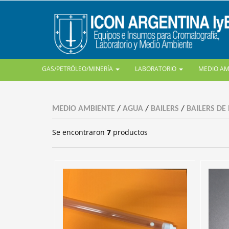
GAS/PETRÓLEO/MINERÍA
LABORATORIO
MEDIO A
MEDIO AMBIENTE
/
AGUA
/
BAILERS
/
BAILERS DE
Se encontraron
7
productos