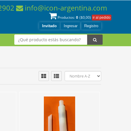
-2902
info@icon-argentina.com
0
Productos:
($
0,00
)
Invitado
Ingresar
Registro