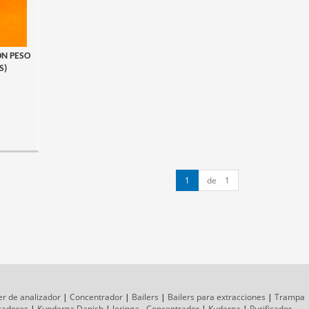
ON PESO
S)
1
de 1
er de analizador
|
Concentrador
|
Bailers
|
Bailers para extracciones
|
Trampa
icadores
|
Kunderna Danish
|
Jeringa - Concentrador
|
Kuderna
|
Purificador