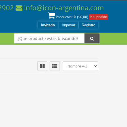
-2902
info@icon-argentina.com
0
Productos:
($
0,00
)
Invitado
Ingresar
Registro