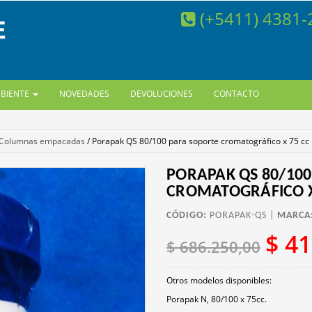
(+5411) 4381
MBIENTE
NOVEDADES
DEVOLUCIONES
CONTACTO
Columnas empacadas
/
Porapak QS 80/100 para soporte cromatográfico x 75 cc
PORAPAK QS 80/10
CROMATOGRÁFICO X
CÓDIGO:
PORAPAK-QS |
MARCA
$ 41
$ 686.250,00
Otros modelos disponibles:
Porapak N, 80/100 x 75cc.