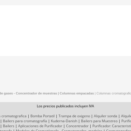
 de gases - Concentrador de muestras |
Columnas empacadas
|
Columnas cromatografi
Los precios publicados incluyen IVA
a cromatografica
|
Bomba Portatil
|
Trampa de oxigeno
|
Alquiler sonda
|
Alquil
|
Bailers para cromatografía
|
Kuderna-Danish
|
Bailers para Muestreo
|
Purif
|
Bailers
|
Aplicaciones de Purificador
|
Concentrador
|
Purificador: Caracterist
tografo
|
Modelos de Cromatógrafo
-
Cromatografos,
modelos
|
Cromatografos