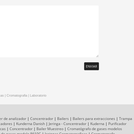
ENVIAR
cas
|
Cromatografia
|
Laboratorio
er de analizador
|
Concentrador
|
Bailers
|
Bailers para extracciones
|
Trampa
icadores
|
Kunderna Danish
|
Jeringa - Concentrador
|
Kuderna
|
Purificador
icas
|
Concentrador
|
Bailer Muestreo
|
Cromatógrafo
de gases
modelos
 de gases
modelo 8610C
|
Jeringas Cromatograficas
|
Cromatografo