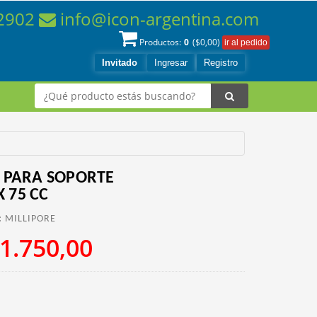
-2902
info@icon-argentina.com
0
Productos:
($
0,00
)
Invitado
Ingresar
Registro
0 PARA SOPORTE
 75 CC
:
MILLIPORE
1.750,00