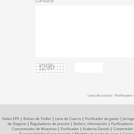
Consulta
Lana de cuarzo - Purificador
Viales EPA
|
Bolsas de Tedlar
|
Lana de Cuarzo
|
Purificador de gases
|
Jering
de Oxigeno
|
Reguladores de presión
|
Bailers, información
|
Purificadores
Concentrador de Muestras
|
Purificador
|
Kuderna Danish
|
Contenedor
Funcionalidades Cromatografo
|
Medidor de punto de rocio
|
Croma