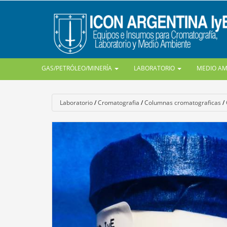
GAS/PETRÓLEO/MINERÍA
LABORATORIO
MEDIO A
Laboratorio
/
Cromatografia
/
Columnas cromatograficas
/