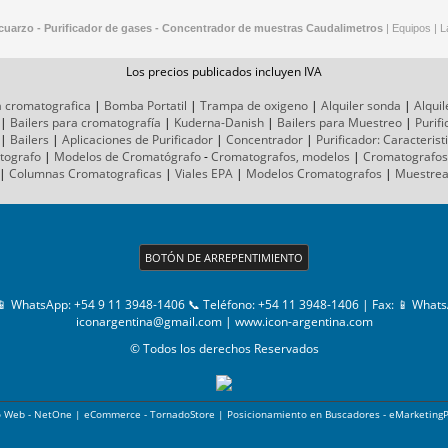
cuarzo - Purificador de gases - Concentrador de muestras
Caudalimetros
|
Equipos
|
L
Los precios publicados incluyen IVA
a cromatografica
|
Bomba Portatil
|
Trampa de oxigeno
|
Alquiler sonda
|
Alquil
|
Bailers para cromatografía
|
Kuderna-Danish
|
Bailers para Muestreo
|
Purif
|
Bailers
|
Aplicaciones de Purificador
|
Concentrador
|
Purificador: Caracterist
tografo
|
Modelos de Cromatógrafo
-
Cromatografos,
modelos
|
Cromatografos
|
Columnas Cromatograficas
|
Viales EPA
|
Modelos Cromatografos
|
Muestre
BOTÓN DE ARREPENTIMIENTO
📱 WhatsApp: +54 9 11 3948-1406 📞 Teléfono: +54 11 3948-1406
| Fax:
📱 Whats
iconargentina@gmail.com
|
www.icon-argentina.com
© Todos los derechos Reservados
o Web - NetOne
|
eCommerce - TornadoStore
|
Posicionamiento en Buscadores - eMarketing