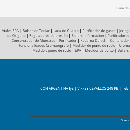
Lana de 
Viales EPA
|
Bolsas de Tedlar
|
Lana de Cuarzo
|
Purificador de gases
|
Jering
de Oxigeno
|
Reguladores de presión
|
Bailers, información
|
Purificadores
Concentrador de Muestras
|
Purificador
|
Kuderna Danish
|
Contenedor
Funcionalidades Cromatografo
|
Medidor de punto de rocio
|
Croma
Medidor, punto de rocío
|
EPA
|
Medidor de punto
|
Bailers
ICON ARGENTINA IyE | VIRREY CEVALLOS 248 PB | Tel:
Diseñ