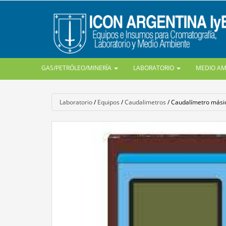
GAS/PETRÓLEO/MINERÍA
LABORATORIO
MEDIO A
Laboratorio
/
Equipos
/
Caudalimetros
/
Caudalímetro mási