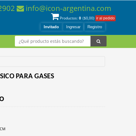
-2902
info@icon-argentina.com
0
Productos:
($
0,00
)
Invitado
Ingresar
Registro
ICO PARA GASES
io
SCCM