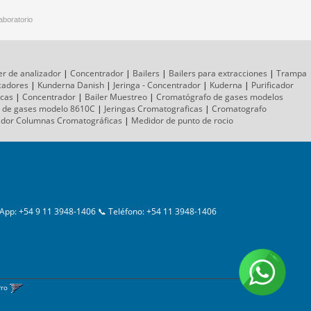
aboratorio
er de analizador
|
Concentrador
|
Bailers
|
Bailers para extracciones
|
Trampa
icadores
|
Kunderna Danish
|
Jeringa - Concentrador
|
Kuderna
|
Purificador
icas
|
Concentrador
|
Bailer Muestreo
|
Cromatógrafo
de gases
modelos
 de gases
modelo 8610C
|
Jeringas Cromatograficas
|
Cromatografo
ador
Columnas
Cromatográficas
|
Medidor de punto de rocio
App: +54 9 11 3948-1406 📞 Teléfono: +54 11 3948-1406
Pro