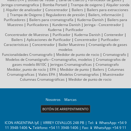
Jeringa cromatografica
|
Bomba Portatil
|
Trampa de oxigeno
|
Alquiler sonda
|
Alquiler de analizador
|
Concentrador
|
Bailers
|
Bailers para extracciones
|
Trampa de Oxigeno
|
Reguladores de presión
|
Bailers, información
|
Purificadores
|
Bailers para cromatografía
|
Kuderna-Danish
|
Bailers para
Muestreo
|
Purificadores
|
Kunderna Danish
|
Jeringa - Concentrador
|
Kuderna
|
Purificador
Concentrador de Muestras
|
Purificador
|
Kuderna Danish
|
Contenedor
|
Bailers
|
Aplicaciones de Purificador
|
Concentrador
|
Purificador:
Caracteristicas
|
Concentrador
|
Bailer Muestreo
|
Cromatógrafo
de gases
modelos
Funcionalidades Cromatografo
|
Medidor de punto de rocio
|
Cromatografo
|
Modelos de Cromatógrafo
-
Cromatografos,
modelos
|
Cromatografos de
gases
modelo 8610C
|
Jeringas Cromatograficas
|
Cromatografo
Medidor, punto de rocío
|
EPA
|
Medidor de punto
|
Bailers
|
Columnas
Cromatograficas
|
Viales EPA
|
Modelos Cromatografos
|
Muestreador
Columnas
Cromatográficas
|
Medidor de punto de rocio
Nosotros
Marcas
BOTÓN DE ARREPENTIMIENTO
ICON ARGENTINA IyE | VIRREY CEVALLOS 248 PB | Tel:
📱 WhatsApp: +54 9
11 3948-1406 📞 Teléfono: +54 11 3948-1406
| Fax:
📱 WhatsApp: +54 9 11