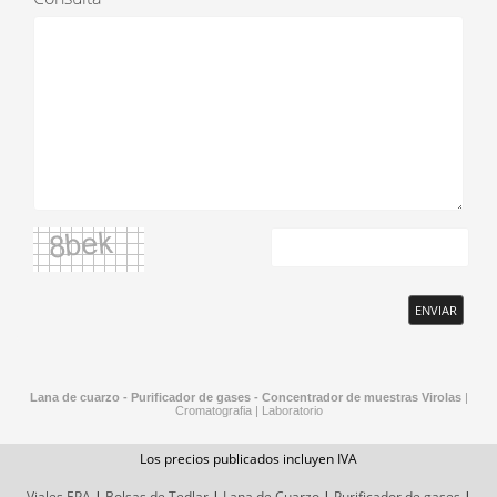
ENVIAR
Lana de cuarzo - Purificador de gases - Concentrador de muestras
Virolas
|
Cromatografia
|
Laboratorio
Los precios publicados incluyen IVA
Viales EPA
|
Bolsas de Tedlar
|
Lana de Cuarzo
|
Purificador de gases
|