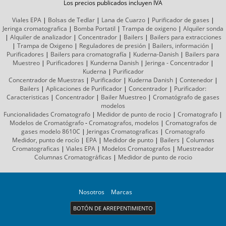
Los precios publicados incluyen IVA
Viales EPA
|
Bolsas de Tedlar
|
Lana de Cuarzo
|
Purificador de gases
|
Jeringa cromatografica
|
Bomba Portatil
|
Trampa de oxigeno
|
Alquiler sonda
|
Alquiler de analizador
|
Concentrador
|
Bailers
|
Bailers para extracciones
|
Trampa de Oxigeno
|
Reguladores de presión
|
Bailers, información
|
Purificadores
|
Bailers para cromatografía
|
Kuderna-Danish
|
Bailers para
Muestreo
|
Purificadores
|
Kunderna Danish
|
Jeringa - Concentrador
|
Kuderna
|
Purificador
Concentrador de Muestras
|
Purificador
|
Kuderna Danish
|
Contenedor
|
Bailers
|
Aplicaciones de Purificador
|
Concentrador
|
Purificador:
Caracteristicas
|
Concentrador
|
Bailer Muestreo
|
Cromatógrafo
de gases
modelos
Funcionalidades Cromatografo
|
Medidor de punto de rocio
|
Cromatografo
|
Modelos de Cromatógrafo
-
Cromatografos,
modelos
|
Cromatografos de
gases
modelo 8610C
|
Jeringas Cromatograficas
|
Cromatografo
Medidor, punto de rocío
|
EPA
|
Medidor de punto
|
Bailers
|
Columnas
Cromatograficas
|
Viales EPA
|
Modelos Cromatografos
|
Muestreador
Columnas
Cromatográficas
|
Medidor de punto de rocio
Nosotros
Marcas
BOTÓN DE ARREPENTIMIENTO