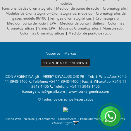
modelos
Funcionalidades Cromatografo
|
Medidor de punto de rocio
|
Cromatografo
|
Modelos de Cromatógrafo
-
Cromatografos,
modelos
|
Cromatografos de
gases
modelo 8610C
|
Jeringas Cromatograficas
|
Cromatografo
Medidor, punto de rocío
|
EPA
|
Medidor de punto
|
Bailers
|
Columnas
Cromatograficas
|
Viales EPA
|
Modelos Cromatografos
|
Muestreador
Columnas
Cromatográficas
|
Medidor de punto de rocio
Nosotros
Marcas
BOTÓN DE ARREPENTIMIENTO
ICON ARGENTINA IyE | VIRREY CEVALLOS 248 PB | Tel:
📱 WhatsApp: +54 9
11 3948-1406 📞 Teléfono: +54 11 3948-1406
| Fax:
📱 WhatsApp: +54 9 11
3948-1406 📞 Teléfono: +54 11 3948-1406
iconargentina@gmail.com
|
www.icon-argentina.com
© Todos los derechos Reservados
Diseño Web - NetOne
|
eCommerce - TornadoStore
|
Posicionamiento en Buscadores -
eMarketingPro