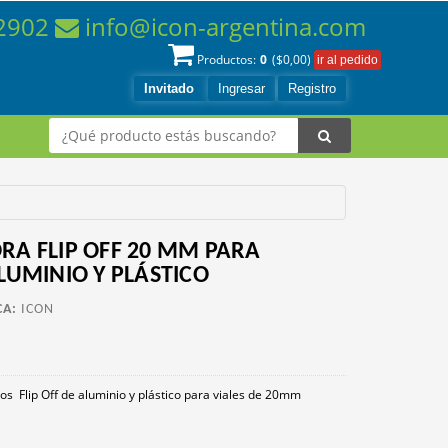
-2902
info@icon-argentina.com
0
Productos:
($
0,00
)
Invitado
Ingresar
Registro
RA FLIP OFF 20 MM PARA
LUMINIO Y PLÁSTICO
A:
ICON
tos Flip Off de aluminio y plástico para viales de 20mm