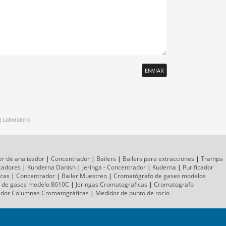
ENVIAR
|
Laboratorio
er de analizador
|
Concentrador
|
Bailers
|
Bailers para extracciones
|
Trampa
icadores
|
Kunderna Danish
|
Jeringa - Concentrador
|
Kuderna
|
Purificador
icas
|
Concentrador
|
Bailer Muestreo
|
Cromatógrafo
de gases
modelos
 de gases
modelo 8610C
|
Jeringas Cromatograficas
|
Cromatografo
ador
Columnas
Cromatográficas
|
Medidor de punto de rocio