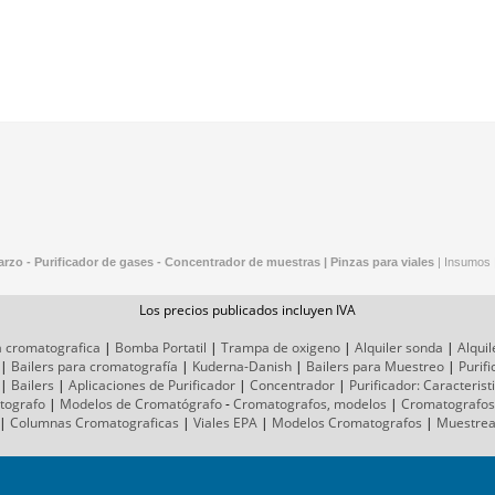
rzo - Purificador de gases - Concentrador de muestras |
Pinzas para viales
|
Insumos
Los precios publicados incluyen IVA
a cromatografica
|
Bomba Portatil
|
Trampa de oxigeno
|
Alquiler sonda
|
Alquil
|
Bailers para cromatografía
|
Kuderna-Danish
|
Bailers para Muestreo
|
Purif
|
Bailers
|
Aplicaciones de Purificador
|
Concentrador
|
Purificador: Caracterist
tografo
|
Modelos de Cromatógrafo
-
Cromatografos,
modelos
|
Cromatografos
|
Columnas Cromatograficas
|
Viales EPA
|
Modelos Cromatografos
|
Muestre