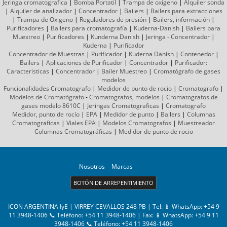
Jeringa cromatografica
|
Bomba Portatil
|
Trampa de oxigeno
|
Alquiler sonda
|
Alquiler de analizador
|
Concentrador
|
Bailers
|
Bailers para extracciones
|
Trampa de Oxigeno
|
Reguladores de presión
|
Bailers, información
|
Purificadores
|
Bailers para cromatografía
|
Kuderna-Danish
|
Bailers para
Muestreo
|
Purificadores
|
Kunderna Danish
|
Jeringa - Concentrador
|
Kuderna
|
Purificador
Concentrador de Muestras
|
Purificador
|
Kuderna Danish
|
Contenedor
|
Bailers
|
Aplicaciones de Purificador
|
Concentrador
|
Purificador:
Caracteristicas
|
Concentrador
|
Bailer Muestreo
|
Cromatógrafo
de gases
modelos
Funcionalidades Cromatografo
|
Medidor de punto de rocio
|
Cromatografo
|
Modelos de Cromatógrafo
-
Cromatografos,
modelos
|
Cromatografos de
gases
modelo 8610C
|
Jeringas Cromatograficas
|
Cromatografo
Medidor, punto de rocío
|
EPA
|
Medidor de punto
|
Bailers
|
Columnas
Cromatograficas
|
Viales EPA
|
Modelos Cromatografos
|
Muestreador
Columnas
Cromatográficas
|
Medidor de punto de rocio
Nosotros
Marcas
BOTÓN DE ARREPENTIMIENTO
ICON ARGENTINA IyE | VIRREY CEVALLOS 248 PB | Tel:
📱 WhatsApp: +54 9
11 3948-1406 📞 Teléfono: +54 11 3948-1406
| Fax:
📱 WhatsApp: +54 9 11
3948-1406 📞 Teléfono: +54 11 3948-1406