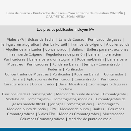
Lana de cuarzo - Purificador de gases - Concentrador de muestras
MINERÍA
|
GAS/PETRÓLEO/MINERÍA
Los precios publicados incluyen IVA
Viales EPA
|
Bolsas de Tedlar
|
Lana de Cuarzo
|
Purificador de gases
|
Jeringa cromatografica
|
Bomba Portatil
|
Trampa de oxigeno
|
Alquiler sonda
|
Alquiler de analizador
|
Concentrador
|
Bailers
|
Bailers para extracciones
|
Trampa de Oxigeno
|
Reguladores de presión
|
Bailers, información
|
Purificadores
|
Bailers para cromatografía
|
Kuderna-Danish
|
Bailers para
Muestreo
|
Purificadores
|
Kunderna Danish
|
Jeringa - Concentrador
|
Kuderna
|
Purificador
Concentrador de Muestras
|
Purificador
|
Kuderna Danish
|
Contenedor
|
Bailers
|
Aplicaciones de Purificador
|
Concentrador
|
Purificador:
Caracteristicas
|
Concentrador
|
Bailer Muestreo
|
Cromatógrafo
de gases
modelos
Funcionalidades Cromatografo
|
Medidor de punto de rocio
|
Cromatografo
|
Modelos de Cromatógrafo
-
Cromatografos,
modelos
|
Cromatografos de
gases
modelo 8610C
|
Jeringas Cromatograficas
|
Cromatografo
Medidor, punto de rocío
|
EPA
|
Medidor de punto
|
Bailers
|
Columnas
Cromatograficas
|
Viales EPA
|
Modelos Cromatografos
|
Muestreador
Columnas
Cromatográficas
|
Medidor de punto de rocio