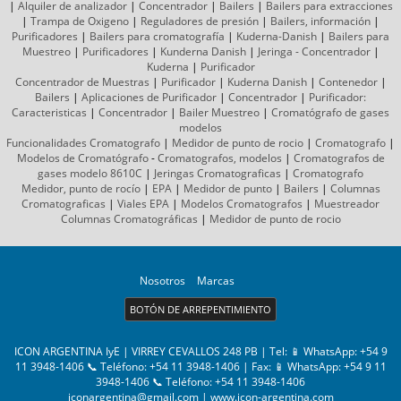
|
Alquiler de analizador
|
Concentrador
|
Bailers
|
Bailers para extracciones
|
Trampa de Oxigeno
|
Reguladores de presión
|
Bailers, información
|
Purificadores
|
Bailers para cromatografía
|
Kuderna-Danish
|
Bailers para
Muestreo
|
Purificadores
|
Kunderna Danish
|
Jeringa - Concentrador
|
Kuderna
|
Purificador
Concentrador de Muestras
|
Purificador
|
Kuderna Danish
|
Contenedor
|
Bailers
|
Aplicaciones de Purificador
|
Concentrador
|
Purificador:
Caracteristicas
|
Concentrador
|
Bailer Muestreo
|
Cromatógrafo
de gases
modelos
Funcionalidades Cromatografo
|
Medidor de punto de rocio
|
Cromatografo
|
Modelos de Cromatógrafo
-
Cromatografos,
modelos
|
Cromatografos de
gases
modelo 8610C
|
Jeringas Cromatograficas
|
Cromatografo
Medidor, punto de rocío
|
EPA
|
Medidor de punto
|
Bailers
|
Columnas
Cromatograficas
|
Viales EPA
|
Modelos Cromatografos
|
Muestreador
Columnas
Cromatográficas
|
Medidor de punto de rocio
Nosotros
Marcas
BOTÓN DE ARREPENTIMIENTO
ICON ARGENTINA IyE | VIRREY CEVALLOS 248 PB | Tel:
📱 WhatsApp: +54 9
11 3948-1406 📞 Teléfono: +54 11 3948-1406
| Fax:
📱 WhatsApp: +54 9 11
3948-1406 📞 Teléfono: +54 11 3948-1406
iconargentina@gmail.com
|
www.icon-argentina.com