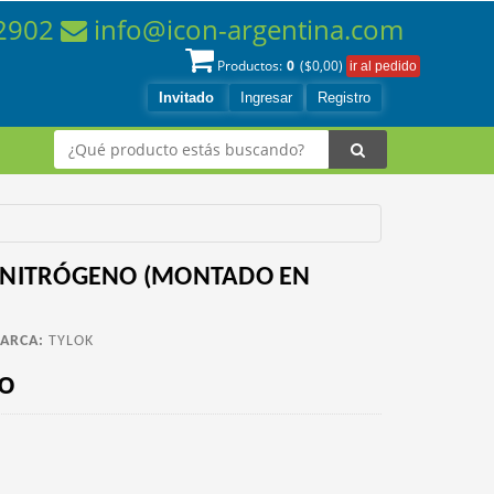
-2902
info@icon-argentina.com
0
Productos:
($
0,00
)
Invitado
Ingresar
Registro
 NITRÓGENO (MONTADO EN
ARCA:
TYLOK
io