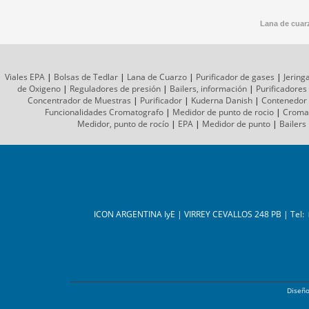
Lana de cuarz
Viales EPA
|
Bolsas de Tedlar
|
Lana de Cuarzo
|
Purificador de gases
|
Jering
de Oxigeno
|
Reguladores de presión
|
Bailers, información
|
Purificadores
Concentrador de Muestras
|
Purificador
|
Kuderna Danish
|
Contenedor
Funcionalidades Cromatografo
|
Medidor de punto de rocio
|
Croma
Medidor, punto de rocío
|
EPA
|
Medidor de punto
|
Bailers
ICON ARGENTINA IyE | VIRREY CEVALLOS 248 PB | Tel:
Diseñ