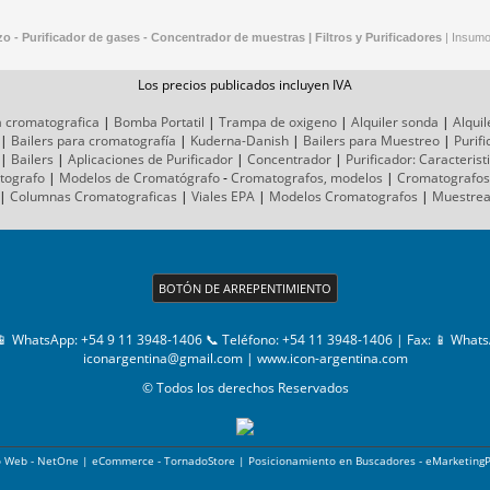
o - Purificador de gases - Concentrador de muestras |
Filtros y Purificadores
|
Insum
Los precios publicados incluyen IVA
a cromatografica
|
Bomba Portatil
|
Trampa de oxigeno
|
Alquiler sonda
|
Alquil
|
Bailers para cromatografía
|
Kuderna-Danish
|
Bailers para Muestreo
|
Purif
|
Bailers
|
Aplicaciones de Purificador
|
Concentrador
|
Purificador: Caracterist
tografo
|
Modelos de Cromatógrafo
-
Cromatografos,
modelos
|
Cromatografos
|
Columnas Cromatograficas
|
Viales EPA
|
Modelos Cromatografos
|
Muestre
BOTÓN DE ARREPENTIMIENTO
📱 WhatsApp: +54 9 11 3948-1406 📞 Teléfono: +54 11 3948-1406
| Fax:
📱 Whats
iconargentina@gmail.com
|
www.icon-argentina.com
© Todos los derechos Reservados
o Web - NetOne
|
eCommerce - TornadoStore
|
Posicionamiento en Buscadores - eMarketing