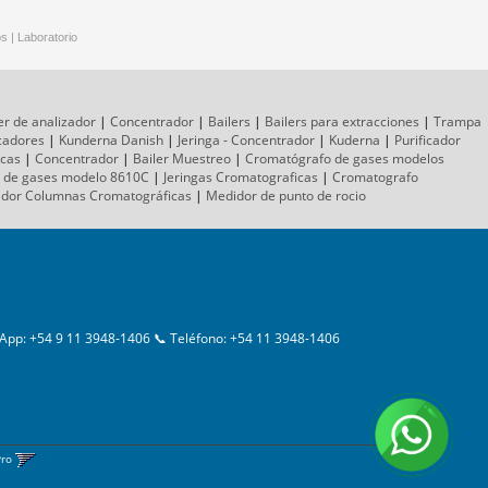
os
|
Laboratorio
er de analizador
|
Concentrador
|
Bailers
|
Bailers para extracciones
|
Trampa
icadores
|
Kunderna Danish
|
Jeringa - Concentrador
|
Kuderna
|
Purificador
icas
|
Concentrador
|
Bailer Muestreo
|
Cromatógrafo
de gases
modelos
 de gases
modelo 8610C
|
Jeringas Cromatograficas
|
Cromatografo
ador
Columnas
Cromatográficas
|
Medidor de punto de rocio
App: +54 9 11 3948-1406 📞 Teléfono: +54 11 3948-1406
Pro