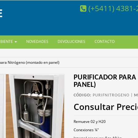
(+5411) 4381
MBIENTE
NOVEDADES
DEVOLUCIONES
CONTACTO
 para Nitrógeno (montado en panel)
PURIFICADOR PARA
PANEL)
CÓDIGO:
PURIFNITROGENO |
M
Consultar Prec
Remueve 02 y H20
Conexiones ¼″