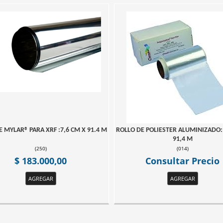
E MYLAR® PARA XRF :7,6 CM X 91.4 M
ROLLO DE POLIESTER ALUMINIZADO: 
91,4 M
(
250
)
(
014
)
$ 183.000,00
Consultar Precio
AGREGAR
AGREGAR