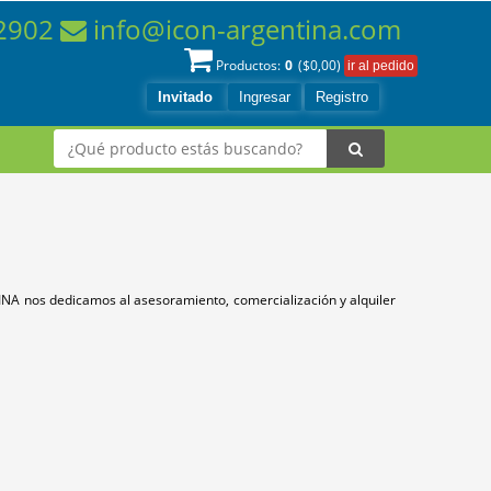
-2902
info@icon-argentina.com
0
Productos:
($
0,00
)
Invitado
Ingresar
Registro
INA nos dedicamos al asesoramiento, comercialización y alquiler