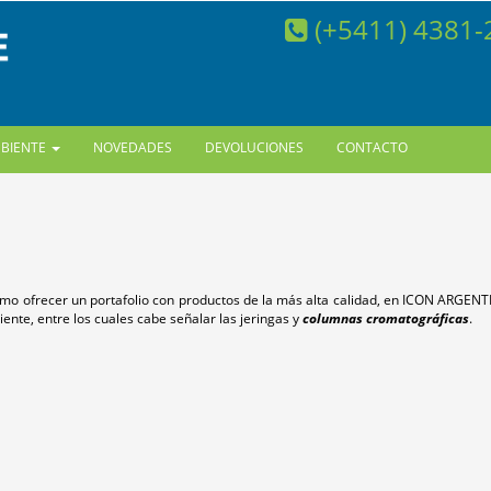
(+5411) 4381
MBIENTE
NOVEDADES
DEVOLUCIONES
CONTACTO
omo ofrecer un portafolio con productos de la más alta calidad, en ICON ARGENT
ente, entre los cuales cabe señalar las jeringas y
columnas cromatográficas
.