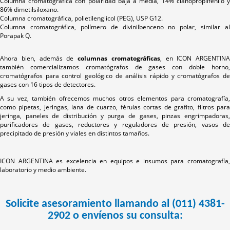
Columna cromatográfica con polaridad baja a media, 14% cianopropilfenilo y
86% dimetilsiloxano.
Columna cromatográfica, polietilenglicol (PEG), USP G12.
Columna cromatográfica, polímero de divinilbenceno no polar, similar al
Porapak Q.
Ahora bien, además de
columnas cromatográficas
, en ICON ARGENTINA
también comercializamos cromatógrafos de gases con doble horno,
cromatógrafos para control geológico de análisis rápido y cromatógrafos de
gases con 16 tipos de detectores.
A su vez, también ofrecemos muchos otros elementos para cromatografía,
como pipetas, jeringas, lana de cuarzo, férulas cortas de grafito, filtros para
jeringa, paneles de distribución y purga de gases, pinzas engrimpadoras,
purificadores de gases, reductores y reguladores de presión, vasos de
precipitado de presión y viales en distintos tamaños.
ICON ARGENTINA es excelencia en equipos e insumos para cromatografía,
laboratorio y medio ambiente.
Solicite asesoramiento llamando al (011) 4381-
2902 o envíenos su consulta: