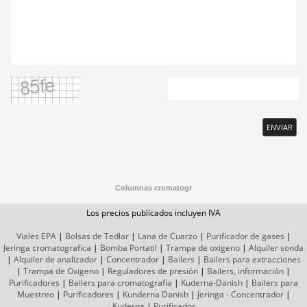
ENVIAR
Columnas cromatogr
Los precios publicados incluyen IVA
Viales EPA
|
Bolsas de Tedlar
|
Lana de Cuarzo
|
Purificador de gases
|
Jeringa cromatografica
|
Bomba Portatil
|
Trampa de oxigeno
|
Alquiler sonda
|
Alquiler de analizador
|
Concentrador
|
Bailers
|
Bailers para extracciones
|
Trampa de Oxigeno
|
Reguladores de presión
|
Bailers, información
|
Purificadores
|
Bailers para cromatografía
|
Kuderna-Danish
|
Bailers para
Muestreo
|
Purificadores
|
Kunderna Danish
|
Jeringa - Concentrador
|
Kuderna
|
Purificador