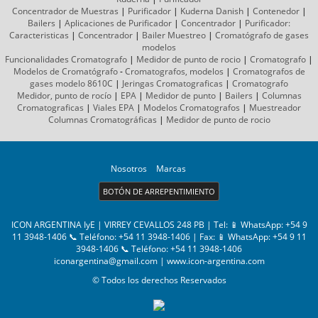
Concentrador de Muestras
|
Purificador
|
Kuderna Danish
|
Contenedor
|
Bailers
|
Aplicaciones de Purificador
|
Concentrador
|
Purificador:
Caracteristicas
|
Concentrador
|
Bailer Muestreo
|
Cromatógrafo
de gases
modelos
Funcionalidades Cromatografo
|
Medidor de punto de rocio
|
Cromatografo
|
Modelos de Cromatógrafo
-
Cromatografos,
modelos
|
Cromatografos de
gases
modelo 8610C
|
Jeringas Cromatograficas
|
Cromatografo
Medidor, punto de rocío
|
EPA
|
Medidor de punto
|
Bailers
|
Columnas
Cromatograficas
|
Viales EPA
|
Modelos Cromatografos
|
Muestreador
Columnas
Cromatográficas
|
Medidor de punto de rocio
Nosotros
Marcas
BOTÓN DE ARREPENTIMIENTO
ICON ARGENTINA IyE | VIRREY CEVALLOS 248 PB | Tel:
📱 WhatsApp: +54 9
11 3948-1406 📞 Teléfono: +54 11 3948-1406
| Fax:
📱 WhatsApp: +54 9 11
3948-1406 📞 Teléfono: +54 11 3948-1406
iconargentina@gmail.com
|
www.icon-argentina.com
© Todos los derechos Reservados