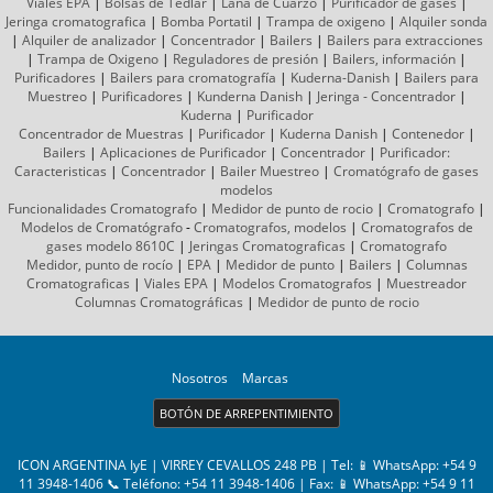
Viales EPA
|
Bolsas de Tedlar
|
Lana de Cuarzo
|
Purificador de gases
|
Jeringa cromatografica
|
Bomba Portatil
|
Trampa de oxigeno
|
Alquiler sonda
|
Alquiler de analizador
|
Concentrador
|
Bailers
|
Bailers para extracciones
|
Trampa de Oxigeno
|
Reguladores de presión
|
Bailers, información
|
Purificadores
|
Bailers para cromatografía
|
Kuderna-Danish
|
Bailers para
Muestreo
|
Purificadores
|
Kunderna Danish
|
Jeringa - Concentrador
|
Kuderna
|
Purificador
Concentrador de Muestras
|
Purificador
|
Kuderna Danish
|
Contenedor
|
Bailers
|
Aplicaciones de Purificador
|
Concentrador
|
Purificador:
Caracteristicas
|
Concentrador
|
Bailer Muestreo
|
Cromatógrafo
de gases
modelos
Funcionalidades Cromatografo
|
Medidor de punto de rocio
|
Cromatografo
|
Modelos de Cromatógrafo
-
Cromatografos,
modelos
|
Cromatografos de
gases
modelo 8610C
|
Jeringas Cromatograficas
|
Cromatografo
Medidor, punto de rocío
|
EPA
|
Medidor de punto
|
Bailers
|
Columnas
Cromatograficas
|
Viales EPA
|
Modelos Cromatografos
|
Muestreador
Columnas
Cromatográficas
|
Medidor de punto de rocio
Nosotros
Marcas
BOTÓN DE ARREPENTIMIENTO
ICON ARGENTINA IyE | VIRREY CEVALLOS 248 PB | Tel:
📱 WhatsApp: +54 9
11 3948-1406 📞 Teléfono: +54 11 3948-1406
| Fax:
📱 WhatsApp: +54 9 11