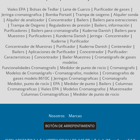
Viales EPA
|
Bolsas de Tedlar
|
Lana de Cuarzo
|
Purificador de gases
|
Jeringa cromatografica
|
Bomba Portatil
|
Trampa de oxigeno
|
Alquiler sonda
|
Alquiler de analizador
|
Concentrador
|
Bailers
|
Bailers para extracciones
|
Trampa de Oxigeno
|
Reguladores de presión
|
Bailers, información
|
Purificadores
|
Bailers para cromatografía
|
Kuderna-Danish
|
Bailers para
Muestreo
|
Purificadores
|
Kunderna Danish
|
Jeringa - Concentrador
|
Kuderna
|
Purificador
Concentrador de Muestras
|
Purificador
|
Kuderna Danish
|
Contenedor
|
Bailers
|
Aplicaciones de Purificador
|
Concentrador
|
Purificador:
Caracteristicas
|
Concentrador
|
Bailer Muestreo
|
Cromatógrafo
de gases
modelos
Funcionalidades Cromatografo
|
Medidor de punto de rocio
|
Cromatografo
|
Modelos de Cromatógrafo
-
Cromatografos,
modelos
|
Cromatografos de
gases
modelo 8610C
|
Jeringas Cromatograficas
|
Cromatografo
Medidor, punto de rocío
|
EPA
|
Medidor de punto
|
Bailers
|
Columnas
Cromatograficas
|
Viales EPA
|
Modelos Cromatografos
|
Muestreador
Columnas
Cromatográficas
|
Medidor de punto de rocio
Nosotros
Marcas
BOTÓN DE ARREPENTIMIENTO