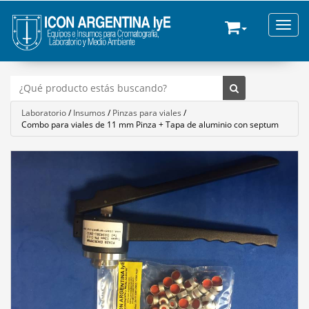
Toggle
Laboratorio
/
Insumos
/
Pinzas para viales
/
Combo para viales de 11 mm Pinza + Tapa de aluminio con septum