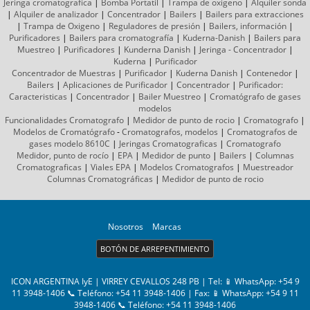
Jeringa cromatografica
|
Bomba Portatil
|
Trampa de oxigeno
|
Alquiler sonda
|
Alquiler de analizador
|
Concentrador
|
Bailers
|
Bailers para extracciones
|
Trampa de Oxigeno
|
Reguladores de presión
|
Bailers, información
|
Purificadores
|
Bailers para cromatografía
|
Kuderna-Danish
|
Bailers para
Muestreo
|
Purificadores
|
Kunderna Danish
|
Jeringa - Concentrador
|
Kuderna
|
Purificador
Concentrador de Muestras
|
Purificador
|
Kuderna Danish
|
Contenedor
|
Bailers
|
Aplicaciones de Purificador
|
Concentrador
|
Purificador:
Caracteristicas
|
Concentrador
|
Bailer Muestreo
|
Cromatógrafo
de gases
modelos
Funcionalidades Cromatografo
|
Medidor de punto de rocio
|
Cromatografo
|
Modelos de Cromatógrafo
-
Cromatografos,
modelos
|
Cromatografos de
gases
modelo 8610C
|
Jeringas Cromatograficas
|
Cromatografo
Medidor, punto de rocío
|
EPA
|
Medidor de punto
|
Bailers
|
Columnas
Cromatograficas
|
Viales EPA
|
Modelos Cromatografos
|
Muestreador
Columnas
Cromatográficas
|
Medidor de punto de rocio
Nosotros
Marcas
BOTÓN DE ARREPENTIMIENTO
ICON ARGENTINA IyE | VIRREY CEVALLOS 248 PB | Tel:
📱 WhatsApp: +54 9
11 3948-1406 📞 Teléfono: +54 11 3948-1406
| Fax:
📱 WhatsApp: +54 9 11
3948-1406 📞 Teléfono: +54 11 3948-1406